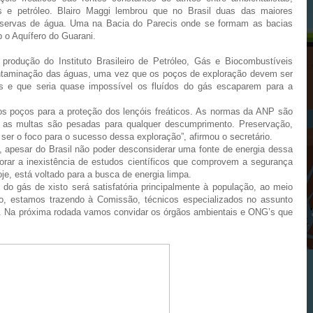
 e petróleo. Blairo Maggi lembrou que no Brasil duas das maiores
eservas de água. Uma na Bacia do Parecis onde se formam as bacias
b o Aquífero do Guarani.
 produção do Instituto Brasileiro de Petróleo, Gás e Biocombustíveis
ontaminação das águas, uma vez que os poços de exploração devem ser
os e que seria quase impossível os fluídos do gás escaparem para a
os poços para a proteção dos lençóis freáticos. As normas da ANP são
da e as multas são pesadas para qualquer descumprimento. Preservação,
r o foco para o sucesso dessa exploração”, afirmou o secretário.
e, apesar do Brasil não poder desconsiderar uma fonte de energia dessa
rar a inexistência de estudos científicos que comprovem a segurança
e, está voltado para a busca de energia limpa.
do gás de xisto será satisfatória principalmente à população, ao meio
o, estamos trazendo à Comissão, técnicos especializados no assunto
ma. Na próxima rodada vamos convidar os órgãos ambientais e ONG’s que