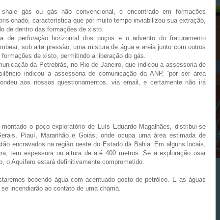
shale gás ou gás não convencional, é encontrado em formações
risionado, característica que por muito tempo inviabilizou sua extração,
-lo de dentro das formações de xisto.
a de perfuração horizontal dos poços e o advento do fraturamento
mbear, sob alta pressão, uma mistura de água e areia junto com outros
 formações de xisto, permitindo a liberação do gás.
unicação da Petrobrás, no Rio de Janeiro, que indicou a assessoria de
ilêncio indicou a assessoria de comunicação da ANP, “por ser área
pondeu aos nossos questionamentos, via email, e certamente não irá
 montado o poço exploratório de Luís Eduardo Magalhães, distribui-se
Gerais, Piauí, Maranhão e Goiás, onde ocupa uma área estimada de
stão encravados na região oeste do Estado da Bahia. Em alguns locais,
ra, tem espessura ou altura de até 400 metros. Se a exploração usar
, o Aquífero estará definitivamente comprometido.
staremos bebendo água com acentuado gosto de petróleo. E as águas
 se incendiarão ao contato de uma chama.