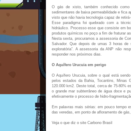
O gás de xisto, também conhecido como 
sedimentares de baixa permeabilidade e fica ap
visto que não havia tecnologia capaz de retirá
Esse paradigma foi quebrado com a técnic
hidráulico. Processo esse que consiste em bo
produtos químicos no poço a fim de fraturar as
Nesta sexta, procuramos a assessoria de Com
Salvador. Que depois de umas 3 horas de s
exploratória”. A assessoria da ANP não res
responder nos próximos dias.
O Aquífero Urucuia em perigo
O Aquífero Urucuia, sobre o qual está sendo
pelos estados da Bahia, Tocantins, Minas 
120.000 km2. Deste total, cerca de 75-80% e
o grande mar subterrâneo de água doce e pu
efetivamente o processo de hidro-fragmentação
Em palavras mais sérias: em pouco tempo e
das veredas, em ponto de afloramento de gás,
Veja o que diz o site Carbono Brasil