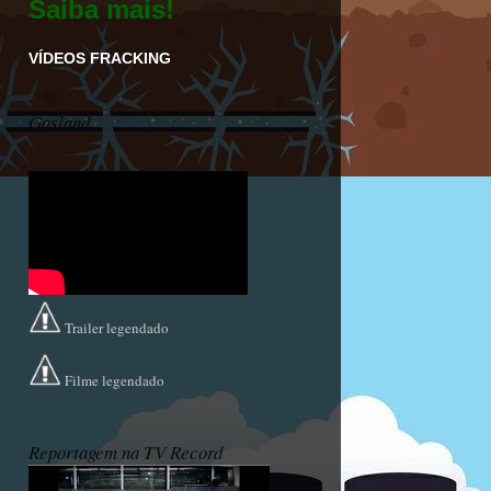
Saiba mais!
VÍDEOS FRACKING
Gasland
Trailer legendado
Filme legendado
Reportagem na TV Record