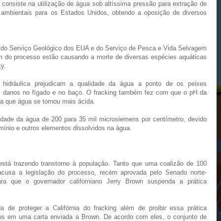
ue consiste na utilização de água sob altíssima pressão para extração de
s ambientais para os Estados Unidos, obtendo a oposição de diversos
udo do Serviço Geológico dos EUA e do Serviço de Pesca e Vida Selvagem
m do processo estão causando a morte de diversas espécies aquáticas
y.
a hidráulica prejudicam a qualidade da água a ponto de os peixes
m danos no fígado e no baço. O fracking também fez com que o pH da
ca que água se tornou mais ácida.
dade da água de 200 para 35 mil microsiemens por centímetro, devido
mínio e outros elementos dissolvidos na água.
está trazendo transtorno à população. Tanto que uma coalizão de 100
 acusa a legislação do processo, recém aprovada pelo Senado norte-
ra que o governador californiano Jerry Brown suspenda a prática
de proteger a Califórnia do fracking além de proibir essa prática
pos em uma carta enviada a Brown. De acordo com eles, o conjunto de