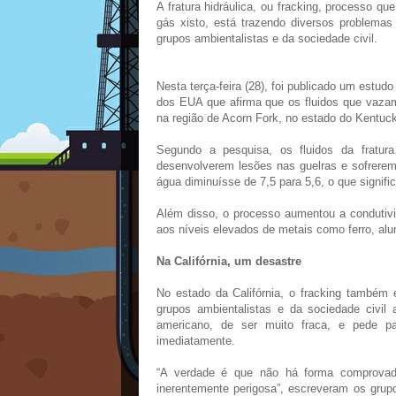
A fratura hidráulica, ou fracking, processo q
gás xisto, está trazendo diversos problema
grupos ambientalistas e da sociedade civil.
Nesta terça-feira (28), foi publicado um est
dos EUA que afirma que os fluidos que vaza
na região de Acorn Fork, no estado do Kentuck
Segundo a pesquisa, os fluidos da fratur
desenvolverem lesões nas guelras e sofrere
água diminuísse de 7,5 para 5,6, o que signifi
Além disso, o processo aumentou a condutivi
aos níveis elevados de metais como ferro, alu
Na Califórnia, um desastre
No estado da Califórnia, o fracking também 
grupos ambientalistas e da sociedade civil
americano, de ser muito fraca, e pede pa
imediatamente.
“A verdade é que não há forma comprovada 
inerentemente perigosa”, escreveram os gru