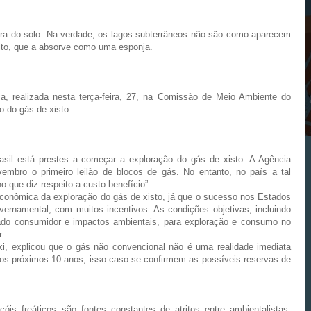
ura do solo. Na verdade, os lagos subterrâneos não são como aparecem
nito, que a absorve como uma esponja.
a, realizada nesta terça-feira, 27, na Comissão de Meio Ambiente do
o do gás de xisto.
asil está prestes a começar a exploração do gás de xisto. A Agência
embro o primeiro leilão de blocos de gás. No entanto, no país a tal
o que diz respeito a custo benefício”
e econômica da exploração do gás de xisto, já que o sucesso nos Estados
vernamental, com muitos incentivos. As condições objetivas, incluindo
ercado consumidor e impactos ambientais, para exploração e consumo no
r.
i, explicou que o gás não convencional não é uma realidade imediata
 os próximos 10 anos, isso caso se confirmem as possíveis reservas de
is freáticos são fontes constantes de atritos entre ambientalistas,