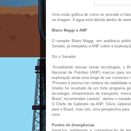
Uma visão gráfica de como se procede a frat
na imagem. A água está diluída dentro do are
Blairo Maggi e ANP
O senador Blairo Maggi, em audiência públic
Senado, já interpelou a ANP sobre a exploraçã
Diz o Senador:
“Acreditando nessas novas tecnologias, o Br
Nacional de Petróleo (ANP) marcou para nov
exploração ainda está longe de ser consenso n
“Primeiro é preciso ter certeza da viabilidad
Unidos foi resultado de um forte programa go
tecnologia, infraestrutura de transporte, m
Brasil, recomendam cautela”, alertou o senado
O Chefe de Gabinete da ANP, Sílvio Jablonsk
para o Brasil, mas sim, uma perspectiva para
xisto.
Pontos de divergências
Impactos ambientais e contaminação de lençó