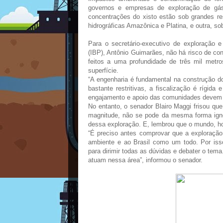
governos e empresas de exploração de gás
concentrações do xisto estão sob grandes r
hidrográficas Amazônica e Platina, e outra, so
Para o secretário-executivo de exploração e
(IBP), Antônio Guimarães, não há risco de c
feitos a uma profundidade de três mil metr
superfície.
“A engenharia é fundamental na construção d
bastante restritivas, a fiscalização é rígi
engajamento e apoio das comunidades devem se
No entanto, o senador Blairo Maggi frisou qu
magnitude, não se pode da mesma forma igno
dessa exploração. E, lembrou que o mundo, hoj
“É preciso antes comprovar que a exploração 
ambiente e ao Brasil como um todo. Por iss
para dirimir todas as dúvidas e debater o te
atuam nessa área”, informou o senador.