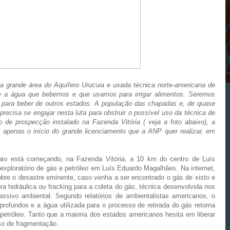
na grande área do Aquífero Urucuia e usada técnica norte-americana de
e a água que bebemos e que usamos para irrigar alimentos. Seremos
 para beber de outros estados. A população das chapadas e, de quase
precisa se engajar nesta luta para obstruir o possível uso da técnica de
o de prospecção instalado na Fazenda Vitória ( veja a foto abaixo), a
apenas o início do grande licenciamento que a ANP quer realizar, em
io está começando, na Fazenda Vitória, a 10 km do centro de Luís
xploratório de gás e petróleo em Luís Eduardo Magalhães. Na internet,
bre o desastre eminente, caso venha a ser encontrado o gás de xisto e
ra hidráulica ou fracking para a coleta do gás, técnica desenvolvida nos
sivo ambiental. Segundo relatórios de ambientalistas americanos, o
 profundos e a água utilizada para o processo de retirada do gás retorna
petróleo. Tanto que a maioria dos estados americanos hesita em liberar
so de fragmentação.