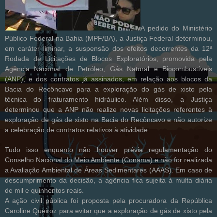
A pedido do Ministério
Público Federal na Bahia (MPF/BA), a Justiça Federal determinou,
em caráter liminar, a suspensão dos efeitos decorrentes da 12ª
Rodada de Licitações de Blocos Exploratórios, promovida pela
Agência Nacional de Petróleo, Gás Natural e Biocombustíveis
(ANP), e dos contratos já assinados, em relação aos blocos da
Bacia do Recôncavo para a exploração do gás de xisto pela
técnica do fraturamento hidráulico. Além disso, a Justiça
determinou que a ANP não realize novas licitações referentes à
exploração de gás de xisto na Bacia do Recôncavo e não autorize
a celebração de contratos relativos à atividade.
Tudo isso enquanto não houver prévia regulamentação do
Conselho Nacional do Meio Ambiente (Conama) e não for realizada
a Avaliação Ambiental de Áreas Sedimentares (AAAS). Em caso de
descumprimento da decisão, a agência fica sujeita à multa diária
de mil e quinhentos reais.
A ação civil pública foi proposta pela procuradora da República
Caroline Queiroz para evitar que a exploração de gás de xisto pela