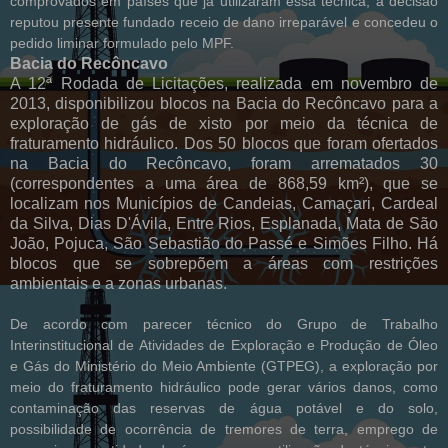
comprovados em países que já utilizaram essa técnica, a decisão
reputou presente fundado receio de dano irreparável e concedeu o
pedido liminar formulado pelo MPF.
Bacia do Recôncavo
A 12ª Rodada de Licitações, realizada em novembro de
2013, disponibilizou blocos na Bacia do Recôncavo para a
exploração de gás de xisto por meio da técnica de
fraturamento hidráulico. Dos 50 blocos que foram ofertados
na Bacia do Recôncavo, foram arrematados 30
(correspondentes a uma área de 868,59 km²), que se
localizam nos Municípios de Candeias, Camaçari, Cardeal
da Silva, Dias D'Ávila, Entre Rios, Esplanada, Mata de São
João, Pojuca, São Sebastião do Passé e Simões Filho. Há
blocos que se sobrepõem a áreas com restrições
ambientais e a zonas urbanas.
De acordo com parecer técnico do Grupo de Trabalho
Interinstitucional de Atividades de Exploração e Produção de Óleo
e Gás do Ministério do Meio Ambiente (GTPEG), a exploração por
meio do fraturamento hidráulico pode gerar vários danos, como
contaminação das reservas de água potável e do solo,
possibilidade de ocorrência de tremores de terra, emprego de