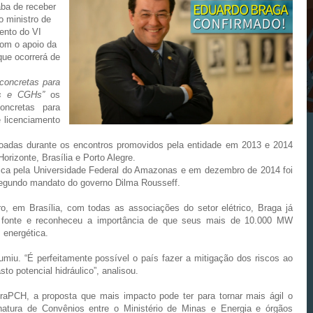
ba de receber
o ministro de
ento do VI
com o apoio da
ue ocorrerá de
concretas para
Hs e CGHs”
os
oncretas para
e licenciamento
çoadas durante os encontros promovidos pela entidade em 2013 e 2014
orizonte, Brasília e Porto Alegre.
ica pela Universidade Federal do Amazonas e em dezembro de 2014 foi
segundo mandato do governo Dilma Rousseff.
o, em Brasília, com todas as associações do setor elétrico, Braga já
a fonte e reconheceu a importância de que seus mais de 10.000 MW
z energética.
miu. “É perfeitamente possível o país fazer a mitigação dos riscos ao
to potencial hidráulico”, analisou.
braPCH, a proposta que mais impacto pode ter para tornar mais ágil o
natura de Convênios entre o Ministério de Minas e Energia e órgãos