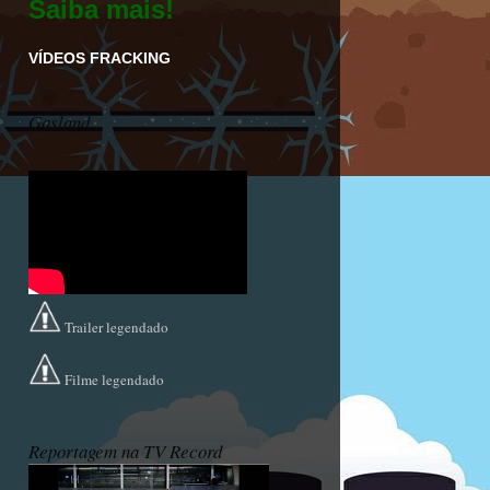
Saiba mais!
VÍDEOS FRACKING
Gasland
Trailer legendado
Filme legendado
Reportagem na TV Record