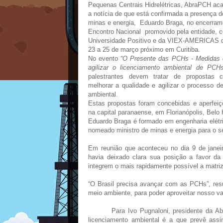
Pequenas Centrais Hidrelétricas, AbraPCH aca
a notícia de que está confirmada a presença d
minas e energia, Eduardo Braga, no encerram
Encontro Nacional promovido pela entidade, 
Universidade Positivo e da VIEX-AMERICAS q
23 a 25 de março próximo em Curitiba.
No evento
“O Presente das PCHs - Medidas 
agilizar o licenciamento ambiental de PC
palestrantes devem tratar de propostas c
melhorar a qualidade e agilizar o processo d
ambiental.
Estas propostas foram concebidas e aperfei
na capital paranaense, em Florianópolis, Belo H
Eduardo Braga é formado em engenharia elétr
nomeado ministro de minas e energia para o 
Em reunião que aconteceu no dia 9 de janeir
havia deixado clara sua posição a favor d
integrem o mais rapidamente possível a matri
“O Brasil precisa avançar com as PCHs”, resu
meio ambiente, para poder aproveitar nosso vas
Para Ivo Pugnaloni, presidente da A
licenciamento ambiental é a que prevê assi