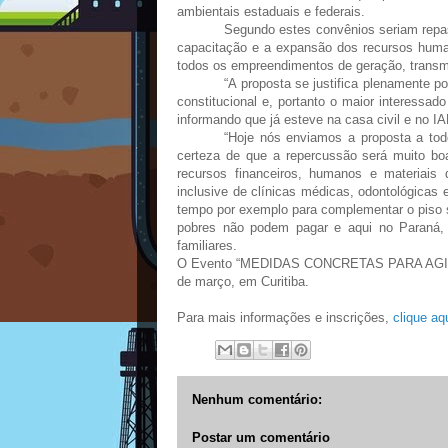
ambientais estaduais e federais.
Segundo estes convênios seriam repas
capacitação e a expansão dos recursos human
todos os empreendimentos de geração, transmi
“A proposta se justifica plenamente 
constitucional e, portanto o maior interessad
informando que já esteve na casa civil e no I
“Hoje nós enviamos a proposta a tod
certeza de que a repercussão será muito boa
recursos financeiros, humanos e materiais 
inclusive de clínicas médicas, odontológicas
tempo por exemplo para complementar o piso s
pobres não podem pagar e aqui no Paraná, p
familiares.
O Evento “MEDIDAS CONCRETAS PARA AGILI
de março, em Curitiba.
Para mais informações e inscrições,
clique aqu
Nenhum comentário:
Postar um comentário