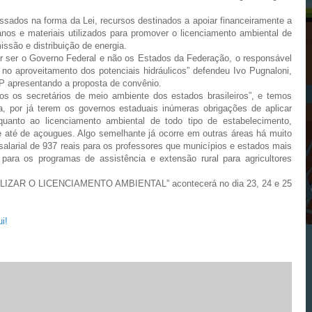
sados na forma da Lei, recursos destinados a apoiar financeiramente a
os e materiais utilizados para promover o licenciamento ambiental de
ssão e distribuição de energia.
por ser o Governo Federal e não os Estados da Federação, o responsável
o no aproveitamento dos potenciais hidráulicos” defendeu Ivo Pugnaloni,
AP apresentando a proposta de convênio.
os os secretários de meio ambiente dos estados brasileiros”, e temos
, por já terem os governos estaduais inúmeras obrigações de aplicar
quanto ao licenciamento ambiental de todo tipo de estabelecimento,
 e até de açougues. Algo semelhante já ocorre em outras áreas há muito
alarial de 937 reais para os professores que municípios e estados mais
ara os programas de assistência e extensão rural para agricultores
ZAR O LICENCIAMENTO AMBIENTAL” acontecerá no dia 23, 24 e 25
i!