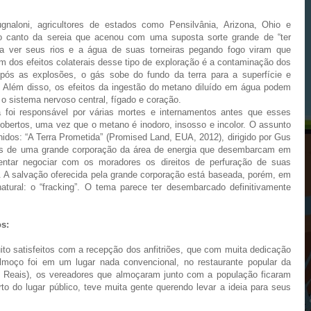
aloni, agricultores de estados como Pensilvânia, Arizona, Ohio e
o canto da sereia que acenou com uma suposta sorte grande de “ter
a ver seus rios e a água de suas torneiras pegando fogo viram que
dos efeitos colaterais desse tipo de exploração é a contaminação dos
Após as explosões, o gás sobe do fundo da terra para a superfície e
 Além disso, os efeitos da ingestão do metano diluído em água podem
o sistema nervoso central, fígado e coração.
 foi responsável por várias mortes e internamentos antes que esses
bertos, uma vez que o metano é inodoro, insosso e incolor. O assunto
idos: “A Terra Prometida” (Promised Land, EUA, 2012), dirigido por Gus
rios de uma grande corporação da área de energia que desembarcam em
ntar negociar com os moradores os direitos de perfuração de suas
l. A salvação oferecida pela grande corporação está baseada, porém, em
tural: o “fracking”. O tema parece ter desembarcado definitivamente
s:
ito satisfeitos com a recepção dos anfitriões, que com muita dedicação
almoço foi em um lugar nada convencional, no restaurante popular da
 Reais), os vereadores que almoçaram junto com a população ficaram
to do lugar público, teve muita gente querendo levar a ideia para seus