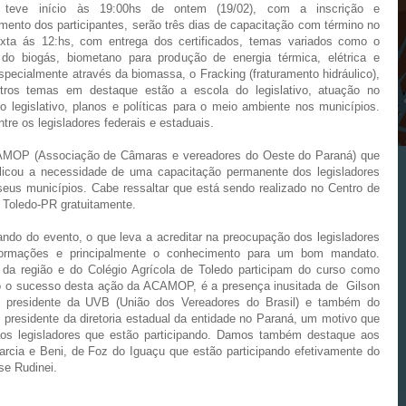
teve início às 19:00hs de ontem (19/02), com a inscrição e
mento dos participantes, serão três dias de capacitação com término no
exta ás 12:hs, com entrega dos certificados, temas variados como o
 do biogás, biometano para produção de energia térmica, elétrica e
especialmente através da biomassa, o Fracking (fraturamento hidráulico),
utros temas em destaque estão a escola do legislativo, atuação no
do legislativo, planos e políticas para o meio ambiente nos municípios.
re os legisladores federais e estaduais.
ACAMOP (Associação de Câmaras e vereadores do Oeste do Paraná) que
icou a necessidade de uma capacitação permanente dos legisladores
eus municípios. Cabe ressaltar que está sendo realizado no Centro de
 Toledo-PR gratuitamente.
ndo do evento, o que leva a acreditar na preocupação dos legisladores
ormações e principalmente o conhecimento para um bom mandato.
da região e do Colégio Agrícola de Toledo participam do curso como
o o sucesso desta ação da ACAMOP, é a presença inusitada de Gilson
e presidente da UVB (União dos Vereadores do Brasil) e também do
presidente da diretoria estadual da entidade no Paraná, um motivo que
aos legisladores que estão participando. Damos também destaque aos
rcia e Beni, de Foz do Iguaçu que estão participando efetivamente do
e Rudinei.