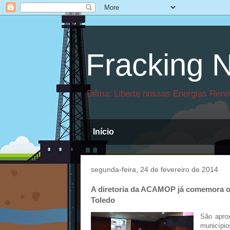
Fracking N
Dilma: Liberte nossas Energias Reno
Início
segunda-feira, 24 de fevereiro de 2014
A diretoria da ACAMOP já comemora o
Toledo
São apro
município