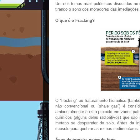
Um dos temas mais polêmicos discutidos no d
tirando o sono dos moradores das imediações 
O que é o Fracking?
O “fracking” ou fraturamento hidráulico (ta
não convencional ou “shale gas”) é consi
ambientalmente e está proibido em vários pa
químicos (alguns deles radioativos) que são
metano se desprender do solo. Antes da inj
subsolo para quebrar as rochas sedimentares.
Água da torneira pegando fogo