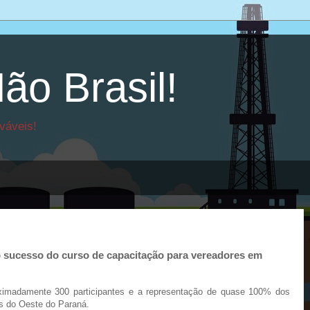
ão Brasil!
váveis!
 sucesso do curso de capacitação para vereadores em
ximadamente 300 participantes e a representação de quase 100% dos
s do Oeste do Paraná.