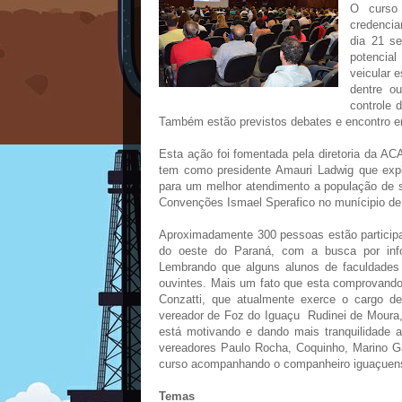
O curso 
credencia
dia 21 s
potencial
veicular 
dentre o
controle 
Também estão previstos debates e encontro ent
Esta ação foi fomentada pela diretoria da 
tem como presidente Amauri Ladwig que expl
para um melhor atendimento a população de s
Convenções Ismael Sperafico no munícipio de
Aproximadamente 300 pessoas estão participa
do oeste do Paraná, com a busca por inf
Lembrando que alguns alunos de faculdades 
ouvintes. Mais um fato que esta comprovand
Conzatti, que atualmente exerce o cargo d
vereador de Foz do Iguaçu Rudinei de Moura, 
está motivando e dando mais tranquilidade 
vereadores Paulo Rocha, Coquinho, Marino Ga
curso acompanhando o companheiro iguaçuens
Temas