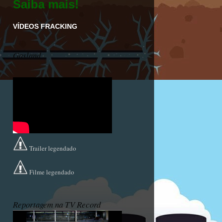
Saiba mais!
VÍDEOS FRACKING
Gasland
Trailer legendado
Filme legendado
Reportagem na TV Record