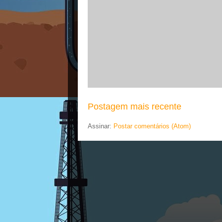
Postagem mais recente
Assinar:
Postar comentários (Atom)