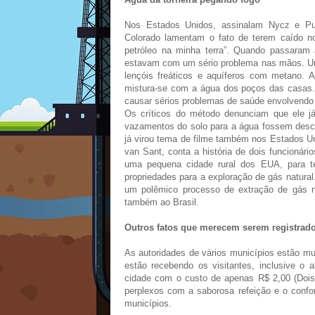
Nos Estados Unidos, assinalam Nycz e Pugn
Colorado lamentam o fato de terem caído n
petróleo na minha terra”. Quando passaram 
estavam com um sério problema nas mãos. Um 
lençóis freáticos e aquíferos com metano. 
mistura-se com a água dos poços das casas.
causar sérios problemas de saúde envolvendo 
Os críticos do método denunciam que ele já
vazamentos do solo para a água fossem desco
já virou tema de filme também nos Estados Un
van Sant, conta a história de dois funcioná
uma pequena cidade rural dos EUA, para te
propriedades para a exploração de gás natura
um polêmico processo de extração de gás na
também ao Brasil.
Outros fatos que merecem serem registrado
As autoridades de vários municípios estão mu
estão recebendo os visitantes, inclusive o 
cidade com o custo de apenas R$ 2,00 (Dois
perplexos com a saborosa refeição e o confor
municípios.