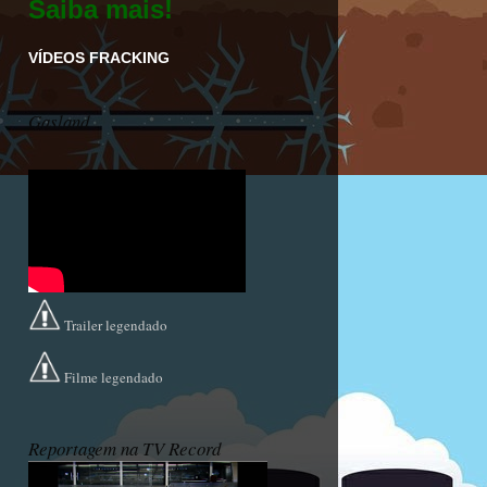
Saiba mais!
VÍDEOS FRACKING
Gasland
Trailer legendado
Filme legendado
Reportagem na TV Record