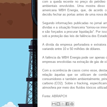
com a queda recente no preço do petróleo 
ambientais envolvidos. Uma mostra disso 
americana WBH Energia, que, de acordo com
decidiu fechar as portas antes de uma nova de
Segundo informações publicadas no jornal a
dívidas e a situação financeira “tornou-se ir
e são forçados a procurar liquidação”. Por is
sob a proteção das leis de falência dos Estad
A dívida da empresa perfuradora e extratora
variando entre 10 e 50 milhões de dólares.
A falência da WBH Energia pode ser apenas o 
empresas envolvidas na extração de gás de xis
Com a ocorrência de casos como esse, destac
relação àquelas que se utilizam de combu
consumidores e também ambientalmente, princ
carbono (CO2). Sobre o fracking, especifica
atmosfera por meio dos fluídos tóxicos utilizad
Fonte: ABRAPCH