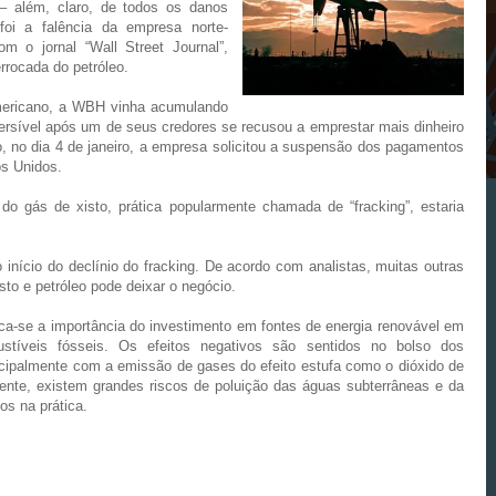
– além, claro, de todos os danos
foi a falência da empresa norte-
 o jornal “Wall Street Journal”,
rrocada do petróleo.
mericano, a WBH vinha acumulando
reversível após um de seus credores se recusou a emprestar mais dinheiro
so, no dia 4 de janeiro, a empresa solicitou a suspensão dos pagamentos
os Unidos.
 do gás de xisto, prática popularmente chamada de “fracking”, estaria
início do declínio do fracking. De acordo com analistas, muitas outras
to e petróleo pode deixar o negócio.
a-se a importância do investimento em fontes de energia renovável em
stíveis fósseis. Os efeitos negativos são sentidos no bolso dos
ipalmente com a emissão de gases do efeito estufa como o dióxido de
mente, existem grandes riscos de poluição das águas subterrâneas e da
os na prática.