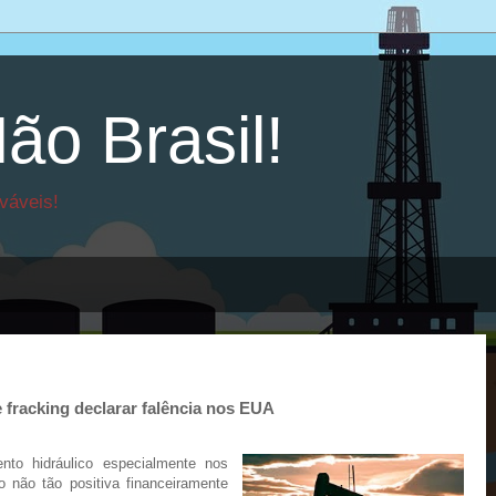
ão Brasil!
váveis!
 fracking declarar falência nos EUA
to hidráulico especialmente nos
 não tão positiva financeiramente